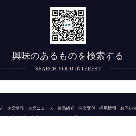
興味のあるものを検索する
SEARCH YOUR INTEREST
プ
·
企業情報
·
企業ニュース
·
製品紹介
·
注文受付
·
採用情報
·
お问い
：深圳市宝安区松岗街道塘下涌第三工业区3号 電話：0755-29776669/29
ight © 2020,深圳市寶安区福永街道新和同富裕工業区司 著作権
粤ICP备14