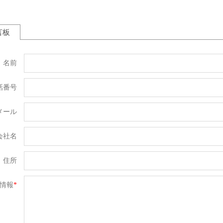
言板
名前
話番号
メール
会社名
住所
情報
*