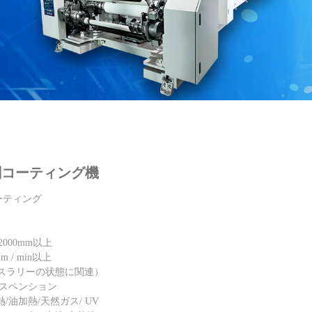
ティング機
剤コーティング機
コーティング
2000mm以上
 / min以上
um（スラリーの状態に関連）
サスペンション
/油加熱/天然ガス/ UV