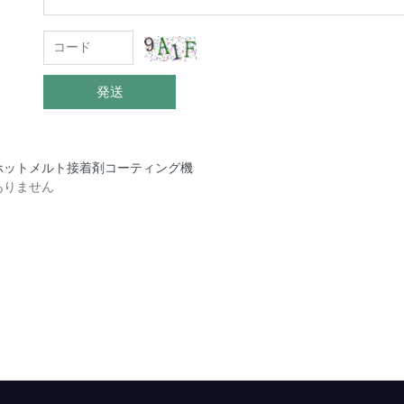
発送
ホットメルト接着剤コーティング機
： ありません