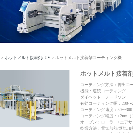
>
ホットメルト接着剤/ UV
>
ホットメルト接着剤コーティング機
ットメルト接着剤コー
ホットメルト接着
コーティング方法：押出
機能：連続コーティング
ダイヘッド：ノードソン
有効コーティング幅：200〜
コーティング速度：50〜300 m
コーティング精度：±2
オーブン：ローラー+エア
乾燥方法：電気加熱/蒸気加熱