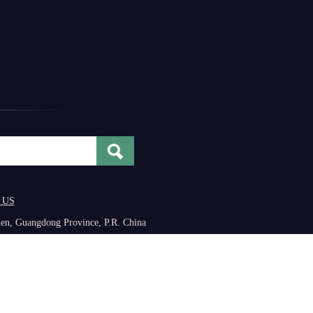
t US
zhen, Guangdong Province, P.R. China
14051737号